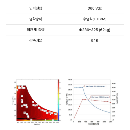
입력전압
360 Vdc
냉각방식
수냉식(13LPM)
외관 및 중량
Φ286*325 (62kg)
감속비율
9.18